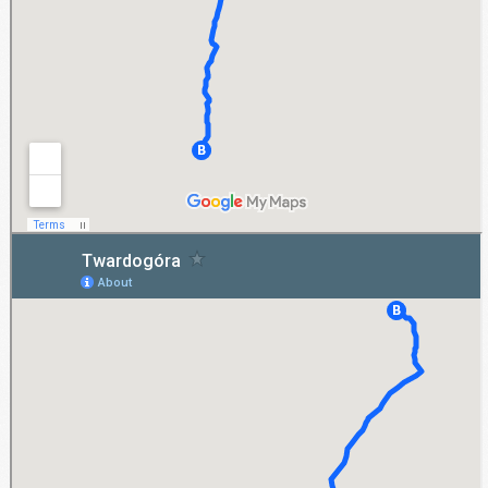
Twardogóra
Teraz opcja wynajmu długoterminowego samochodów jest także dostępna dla klientów z
miasta, jakim jest Twardogóra. Bez względu na to, czy ktoś w Twardogórze chce
wypożyczyć pojazd dla celów prywatnych czy firmowych, może dokonać rezerwacji
wybranego auta nawet na kilka tygodni.