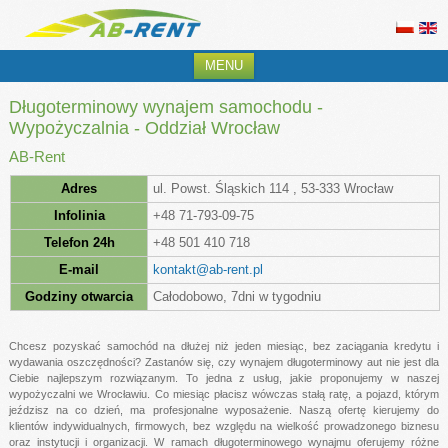
MENU
Długoterminowy wynajem samochodu -
Wypożyczalnia - Oddział Wrocław
AB-Rent
Adres
ul.
Powst. Śląskich 114
,
53-333
Wrocław
Infolinia
+48 71-793-09-75
Telefon 24h
+48 501 410 718
E-mail
kontakt@ab-rent.pl
Godziny otwarcia
Całodobowo, 7dni w tygodniu
Chcesz pozyskać samochód na dłużej niż jeden miesiąc, bez zaciągania kredytu i
wydawania oszczędności? Zastanów się, czy wynajem długoterminowy aut nie jest dla
Ciebie najlepszym rozwiązanym. To jedna z usług, jakie proponujemy w naszej
wypożyczalni we Wrocławiu. Co miesiąc płacisz wówczas stałą ratę, a pojazd, którym
jeździsz na co dzień, ma profesjonalne wyposażenie. Naszą ofertę kierujemy do
klientów indywidualnych, firmowych, bez względu na wielkość prowadzonego biznesu
oraz instytucji i organizacji. W ramach długoterminowego wynajmu oferujemy różne