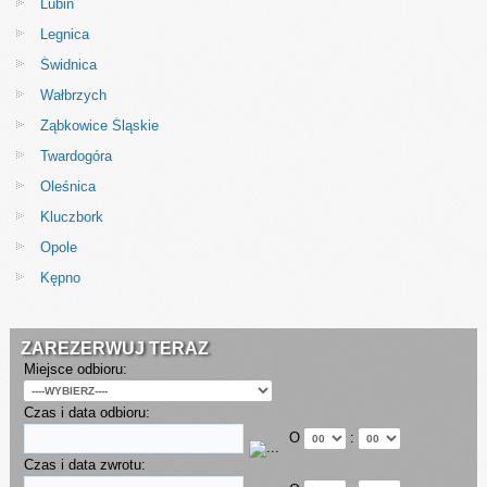
Lubin
Legnica
Świdnica
Wałbrzych
Ząbkowice Śląskie
Twardogóra
Oleśnica
Kluczbork
Opole
Kępno
ZAREZERWUJ TERAZ
Miejsce odbioru:
Czas i data odbioru:
O
:
Czas i data zwrotu: