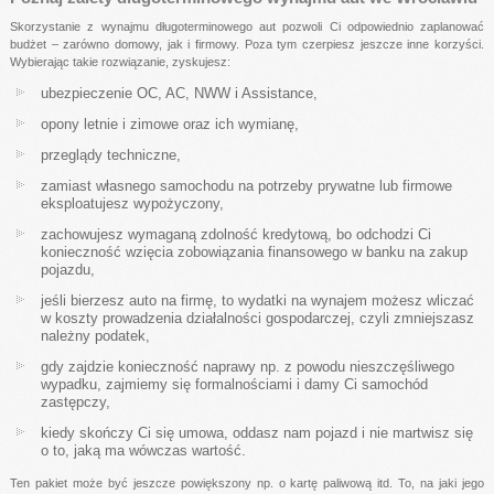
Skorzystanie z wynajmu długoterminowego aut pozwoli Ci odpowiednio zaplanować
budżet – zarówno domowy, jak i firmowy. Poza tym czerpiesz jeszcze inne korzyści.
Wybierając takie rozwiązanie, zyskujesz:
ubezpieczenie OC, AC, NWW i Assistance,
opony letnie i zimowe oraz ich wymianę,
przeglądy techniczne,
zamiast własnego samochodu na potrzeby prywatne lub firmowe
eksploatujesz wypożyczony,
zachowujesz wymaganą zdolność kredytową, bo odchodzi Ci
konieczność wzięcia zobowiązania finansowego w banku na zakup
pojazdu,
jeśli bierzesz auto na firmę, to wydatki na wynajem możesz wliczać
w koszty prowadzenia działalności gospodarczej, czyli zmniejszasz
należny podatek,
gdy zajdzie konieczność naprawy np. z powodu nieszczęśliwego
wypadku, zajmiemy się formalnościami i damy Ci samochód
zastępczy,
kiedy skończy Ci się umowa, oddasz nam pojazd i nie martwisz się
o to, jaką ma wówczas wartość.
Ten pakiet może być jeszcze powiększony np. o kartę paliwową itd. To, na jaki jego