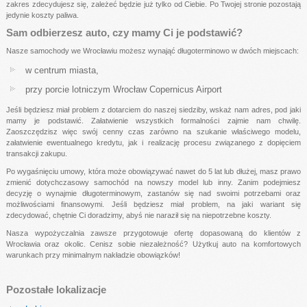
zakres zdecydujesz się, zależeć będzie już tylko od Ciebie. Po Twojej stronie pozostają
jedynie koszty paliwa.
Sam odbierzesz auto, czy mamy Ci je podstawić?
Nasze samochody we Wrocławiu możesz wynająć długoterminowo w dwóch miejscach:
w centrum miasta,
przy porcie lotniczym Wrocław Copernicus Airport
Jeśli będziesz miał problem z dotarciem do naszej siedziby, wskaż nam adres, pod jaki
mamy je podstawić. Załatwienie wszystkich formalności zajmie nam chwilę.
Zaoszczędzisz więc swój cenny czas zarówno na szukanie właściwego modelu,
załatwienie ewentualnego kredytu, jak i realizację procesu związanego z dopięciem
transakcji zakupu.
Po wygaśnięciu umowy, która może obowiązywać nawet do 5 lat lub dłużej, masz prawo
zmienić dotychczasowy samochód na nowszy model lub inny. Zanim podejmiesz
decyzję o wynajmie długoterminowym, zastanów się nad swoimi potrzebami oraz
możliwościami finansowymi. Jeśli będziesz miał problem, na jaki wariant się
zdecydować, chętnie Ci doradzimy, abyś nie naraził się na niepotrzebne koszty.
Nasza wypożyczalnia zawsze przygotowuje ofertę dopasowaną do klientów z
Wrocławia oraz okolic. Cenisz sobie niezależność? Użytkuj auto na komfortowych
warunkach przy minimalnym nakładzie obowiązków!
Pozostałe lokalizacje