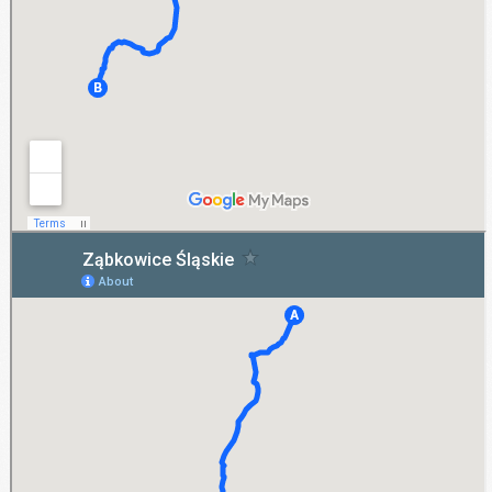
Ząbkowice Śląskie
Zarówno klient prywatny, jak i firma, której miejscem działania są Ząbkowice Śląskie,
może skorzystać z oferty AB-Rent. Jest to długoterminowy wynajem aut. Oznacza to,
że także bezpośrednio z Ząbkowic Śląskich można dokonać rezerwacji określonego
samochodu, który jest potrzeby na kilka czy kilkanaście dni.