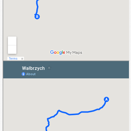
Wałbrzych
Oferta wypożyczenia samochodu na dłuższy termin jest obecnie realizowana na terenie
miasta takiego jak Wałbrzych. Z możliwości wynajęcia auta mogą skorzystać osoby
indywidualne lub firmy, działające w okolicach Wałbrzycha. Szybki dostęp do bazy aut
zapewnia firmowa witryna AB-Rent.