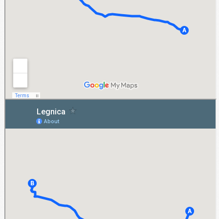
Legnica
Legnica to miejsce, na terenie którego zapewniamy dostęp długoterminowy do
samochodów na zasadach wypożyczenia. Firmy oraz osoby prywatne z Legnicy mogą
zarezerwować (także online na naszej stronie) pojazd osobowy lub solidny samochód
dostawczy jednej z kilku uznanych marek.