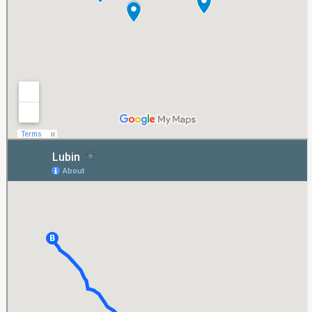
Lubin
Klientom indywidualnym i firmowym z Lubina oferujemy wynajem długoterminowy
samochodów dostawczych i osobowych. Obecnie nie ma więc konieczności wyjeżdżać
poza Lubin, aby wynająć pojazd do transportu osobowego lub przewozu towarów. To
wygodna i nowoczesna usługa oferowana przez AB-Rent.