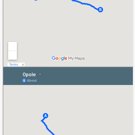
Opole
Jeśli tylko potrzebny jest dłuższy lub krótszy wynajem auta na terenie Opola lub okolic,
zachęcamy do kontaktu z naszą firmą. Można to uczynić za pośrednictwem naszej
strony www. Można więc nie wyjeżdżać poza Opole, aby sprawdzić, jakie pojazdy
znajdują się w naszej ofercie.