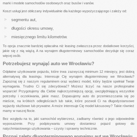
marki i modele samochodów osobowych oraz busów i vanów.
Koszt usługi jest obliczany indywidualnie dla każdego wypożyczającego i zależy od:
segmentu aut,
długości okresu umowy,
miesięcznego limitu kilometrów.
To opcja znacznie bardziej opłacalna niż leasing zwłaszcza przez dodatkowe korzyści,
jakie się z nią wiążą. A na wynajem długoterminowy samochodów decyduje się coraz
więcej osób.
Potrzebujesz wynająć auto we Wrocławiu?
Odpłatne użytkowanie pojazdu, które trwa zazwyczaj minimum 12 miesięcy, jest dobrą
alternatywą dla leasingu. Interesuje Cię wynajem długoterminowy we Wrocławiu?
Zapoznaj się z naszym regulaminem oraz wybierz model, który będzie spełniał Twoje
wymagania. Trudno Ci się zdecydować? Możesz liczyć na nasze profesjonalne
wsparcie! Przygotujemy dla Ciebie najkorzystniejszą opcję, uwzględniającą wszystkie
potrzeby i oczekiwania, jakie masz. Dopasujemy auto do przemieszczania się po
mieście, na krótkich odległościach lub takie, które pozwoli Ci na długodystansowe
wyjazdy służbowe lub prywatne. A może interesuje Cię model luksusowy? Takie również
mamy w naszej flocie.
Bez względu na to, jaki samochód wybierzesz, zadbamy również o jego odpowiednie
wyposażenie. Przy podpisywaniu umowy dostaniesz pojazd gotowy do
natychmiastowego użytkowania – czysty i sprawny technicznie.
Poznaj zalety długoterminowego wynajmu aut we Wrocławiu