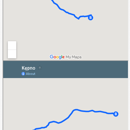
Kępno
Mniejsze miejscowości, jak np. Kępno, to także obszar działania firmy AB-Rent. Dlatego
też każdy przedsiębiorca lub klient prywatny z Kępna posiada możliwość wynajmu,
nawet na dłuższy czas, samochodu dostawczego bądź też osobowego.