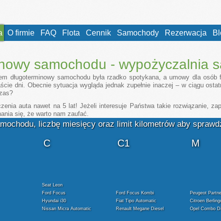
a
O firmie
FAQ
Flota
Cennik
Samochody
Rezerwacja
Bl
inowy samochodu - wypożyczalnia
jem długoterminowy samochodu była rzadko spotykana, a umowy dla osób 
ście dni. Obecnie sytuacja wygląda jednak zupełnie inaczej – w ciągu ostat
czas?
zenia auta nawet na 5 lat! Jeżeli interesuje Państwa takie rozwiązanie,
ania się, że warto nam zaufać.
mochodu, liczbę miesięcy oraz limit kilometrów aby spraw
1
1
1
C
C1
M
Seat Leon
Ford Focus
Ford Focus Kombi
Peugeot Partne
Hyundai i30
Fiat Tipo Automatic
Citroen Berling
Nissan Micra Automatic
Renault Megane Diesel
Opel Combo Di