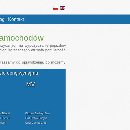
og
Kontakt
 samochodów
fizycznych na wypożyczanie pojazdów
nich lat znacząco wzrosła popularność
 zapraszamy do sprawdzenia, co możemy
dzić cenę wynajmu
1
MV
r Diesel
Citroen Berlingo Van
o Diesel
Fiat Doblo Furgon
esel
Opel Combo 2-os