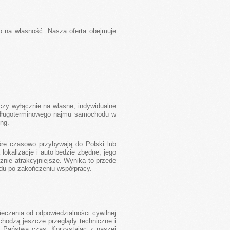
o na własność. Nasza oferta obejmuje
czy wyłącznie na własne, indywidualne
 długoterminowego najmu samochodu w
ng.
re czasowo przybywają do Polski lub
lokalizację i auto będzie zbędne, jego
nie atrakcyjniejsze. Wynika to przede
azdu po zakończeniu współpracy.
eczenia od odpowiedzialności cywilnej
ochodzą jeszcze przeglądy techniczne i
ż Państwa czas. Korzystając z naszej