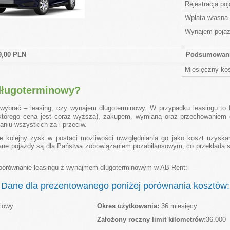
Rejestracja po
Wpłata własna
Wynajem pojaz
9,00 PLN
Podsumowan
Miesięczny ko
długoterminowy?
 wybrać – leasing, czy wynajem długoterminowy. W przypadku leasingu to
którego cena jest coraz wyższa), zakupem, wymianą oraz przechowaniem o
niu wszystkich za i przeciw.
 kolejny zysk w postaci możliwości uwzględniania go jako koszt uzyskan
e pojazdy są dla Państwa zobowiązaniem pozabilansowym, co przekłada si
porównanie leasingu z wynajmem długoterminowym w AB Rent:
Dane dla prezentowanego poniżej porównania kosztów:
wiowy
Okres użytkowania:
36 miesięcy
Założony roczny limit kilometrów:
36.000