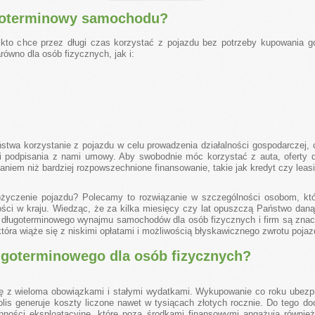
goterminowy samochodu?
to chce przez długi czas korzystać z pojazdu bez potrzeby kupowania g
wno dla osób fizycznych, jak i:
ństwa korzystanie z pojazdu w celu prowadzenia działalności gospodarczej, 
 i podpisania z nami umowy. Aby swobodnie móc korzystać z auta, oferty
niem niż bardziej rozpowszechnione finansowanie, takie jak kredyt czy leasi
życzenie pojazdu? Polecamy to rozwiązanie w szczególności osobom, któ
ści w kraju. Wiedząc, że za kilka miesięcy czy lat opuszczą Państwo daną 
długoterminowego wynajmu samochodów dla osób fizycznych i firm są znacz
 która wiąże się z niskimi opłatami i możliwością błyskawicznego zwrotu poj
ugoterminowego dla osób fizycznych?
ę z wieloma obowiązkami i stałymi wydatkami. Wykupowanie co roku ubezpi
olis generuje koszty liczone nawet w tysiącach złotych rocznie. Do tego d
nności eksploatacyjne, które poza środkami finansowymi angażują równie