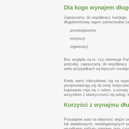
Dla kogo wynajem dłu
Zapraszamy do współpracy każdego, k
długoterminowy najem samochodów zaró
przedsiębiorstw
instytucji
organizacji
Bez względu na to, czy interesuje Pa
potrzeby, zapraszamy do współpracy
wielu przypadkach są lepszym rozwiąza
Kiedy warto zdecydować się na wypo
przeprowadzają się do innej miejscowo
kupowanie mija się z celem, a umowy 
wszystkim z elastyczności tej usługi,
Korzyści z wynajmu dł
Posiadanie auta na własność wiąże si
lub dodatkowych, nieobligatoryjnych p
wszelkiego rodzaju naprawy oraz czy