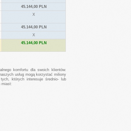
45.144,00 PLN
X
45.144,00 PLN
X
45.144,00 PLN
lnego komfortu dla swoich klientów.
 naszych usług mogą korzystać miliony
ch, których interesuje średnio- lub
 miast: