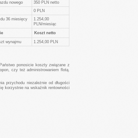
jazdu nowego
350 PLN netto
0 PLN
du 36 miesięcy
1.254,00
PLN/miesiąc
ie
Koszt netto
szt wynajmu
1.254,00 PLN
 Państwo ponosicie koszty związane z
pon, czy też administrowaniem flotą.
ia przychodu niezależnie od długości
ę korzystnie na wskaźnik rentowności