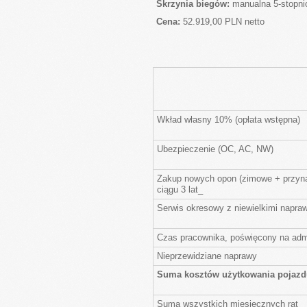
Skrzynia biegów:
manualna 5-stopn
Cena:
52.919,00 PLN netto
Wkład własny 10% (opłata wstępna)
Ubezpieczenie (OC, AC, NW)
Zakup nowych opon (zimowe + przyn
ciągu 3 lat_
Serwis okresowy z niewielkimi napra
Czas pracownika, poświęcony na admin
Nieprzewidziane naprawy
Suma kosztów użytkowania pojazd
Suma wszystkich miesięcznych rat