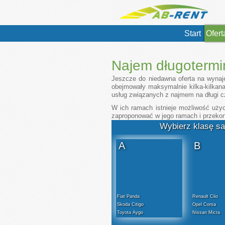
Start
Ofert
Najem długoterm
Jeszcze do niedawna oferta na wyna
obejmowały maksymalnie kilka-kilkana
usług związanych z najmem na długi 
W ich ramach istnieje możliwość użyc
zaproponować w jego ramach i przekon
Wybierz klasę sa
1
1
A
B
Fiat Panda
Renault Clio
Skoda Citigo
Opel Corsa
Toyota Aygo
Nissan Micra