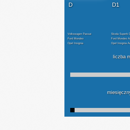
2
2
D
D1
Volkswagen Passat
Skoda Superb
Ford Mondeo
Ford Mondeo A
Opel Insignia
Opel Insignia A
liczba 
miesięczny