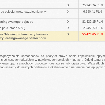
X
75.249,74 PLN
po odjęciu kwoty uwzględnionej w
X
6.680,41 PLN
easingowanego pojazdu
X
81.930,15 PLN
a po 3 latach 50%)
X
- 26.459,50 PLN
as 3-letniego okresu użytkowania
X
55.470,65 PLN
aży leasingowanego samochodu
ypożyczalnia samochodów za priorytet stawia sobie zapewnienie optyma
a sieć naszych oddziałów w największych polskich miastach. Dzięki temu z
 wynajmując samochody osobowe, dostawcze lub ciężarowe. Wszystkich ty
apraszamy do naszych oddziałów zlokalizowanych na terenie następujących