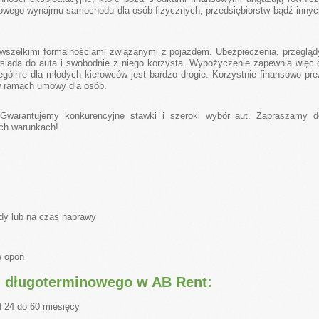
inowego wynajmu samochodu dla osób fizycznych, przedsiębiorstw bądź inny
szelkimi formalnościami związanymi z pojazdem. Ubezpieczenia, przeglądy
siada do auta i swobodnie z niego korzysta. Wypożyczenie zapewnia więc o
gólnie dla młodych kierowców jest bardzo drogie. Korzystnie finansowo pre
 ramach umowy dla osób.
. Gwarantujemy konkurencyjne stawki i szeroki wybór aut. Zapraszamy d
ych warunkach!
dy lub na czas naprawy
ę opon
 długoterminowego w AB Rent:
d 24 do 60 miesięcy