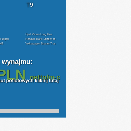
2
T9
Opel Vivaro Long 9-os
 Furgon
Renault Trafic Long 9-os
3H2
Volkswagen Sharan 7-os
 wynajmu:
PLN
netto/m-c
t poflotowych kliknij tutaj