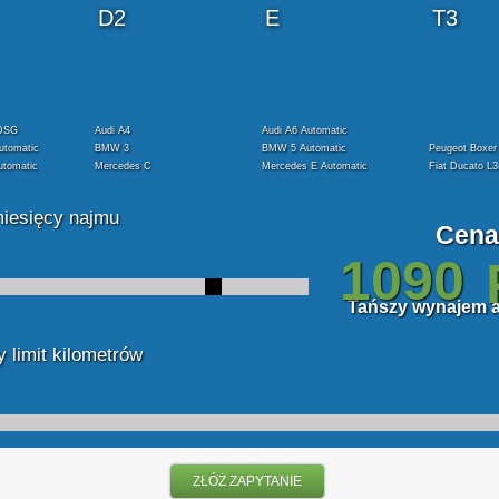
2
2
2
D2
E
T3
 DSG
Audi A4
Audi A6 Automatic
utomatic
BMW 3
BMW 5 Automatic
Peugeot Boxer
utomatic
Mercedes C
Mercedes E Automatic
Fiat Ducato L
miesięcy najmu
Cena
Tańszy wynajem au
 limit kilometrów
ZŁÓŻ ZAPYTANIE