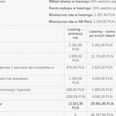
iowa
Wkład własny w leasingu:
10% wartości po
Kwota wykupu w leasingu:
15% wartości p
Miesięczna rata w leasingu:
1.257,44 PLN 
Miesięczna rata w AB Rent:
1.254,00 PLN 
Leasing –
Leasing – suma
pierwszy
po trzech latach
rok
5.291,90
5.291,90 PLN
PLN
3.905,00
11.715,00 PLN
PLN
ajmniej 1 wymiana obu kompletów w
875,00 PLN
2.625,00 PLN
wami lub dolewkami
1.350,00
4.050,00 PLN
PLN
istrację i logistykę
600,00 PLN
1.800,00 PLN
1500,00 PLN
4.500,00 PLN
u
13.521,90
29.981,90 PLN
PLN
X
45.267,84 PLN