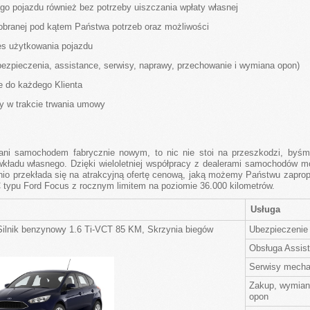
o pojazdu również bez potrzeby uiszczania wpłaty własnej
dobranej pod kątem Państwa potrzeb oraz możliwości
es użytkowania pojazdu
bezpieczenia, assistance, serwisy, naprawy, przechowanie i wymiana opon)
e do każdego Klienta
y w trakcie trwania umowy
wani samochodem fabrycznie nowym, to nic nie stoi na przeszkodzi, byś
adu własnego. Dzięki wieloletniej współpracy z dealerami samochodów mo
nio przekłada się na atrakcyjną ofertę cenową, jaką możemy Państwu zapro
typu Ford Focus z rocznym limitem na poziomie 36.000 kilometrów.
Usługa
Silnik benzynowy 1.6 Ti-VCT 85 KM, Skrzynia biegów
Ubezpieczenie
Obsługa Assis
Serwisy mecha
Zakup, wymian
opon